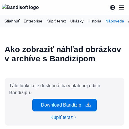
Stiahnuť
Enterprise
Kúpiť teraz
Ukážky
História
Nápoveda
Ako zobraziť náhľad obrázkov
v archíve s Bandizipom
Táto funkcia je dostupná iba v platenej edícii
Bandizipu.
Download Bandizip
Kúpiť teraz 〉