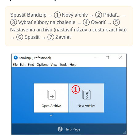
Spustiť Bandizip → ① Nový archív → ② Pridať... →
③ Vybrať súbory na zbalenie → ④ Otvoriť → ⑤
Nastavenia archívu (nastaviť názov a cestu k archívu)
→ ⑥ Spustiť → ⑦ Zavrieť