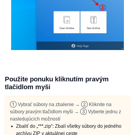
Použite ponuku kliknutím pravým
tlačidlom myši
① Vybrať súbory na zbalenie → ② Kliknite na
súbory pravým tlačidlom myši → ③ Vyberte jednu z
nasledujúcich možností
Zbaliť do „***.zip“: Zbalí všetky súbory do jedného
archívu ZIP v aktuálnej ceste