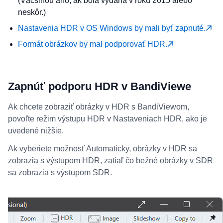
(Väčšinou áno, ak bola vydaná v roku 2015 alebo
neskôr.)
Nastavenia HDR v OS Windows by mali byť zapnuté.
Formát obrázkov by mal podporovať HDR.
Zapnúť podporu HDR v BandiViewe
Ak chcete zobraziť obrázky v HDR s BandiViewom,
povoľte režim výstupu HDR v Nastaveniach HDR, ako je
uvedené nižšie.
Ak vyberiete možnosť Automaticky, obrázky v HDR sa
zobrazia s výstupom HDR, zatiaľ čo bežné obrázky v SDR
sa zobrazia s výstupom SDR.