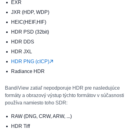
EXR
JXR (HDP, WDP)
HEIC(HEIF,HIF)
HDR PSD (32bit)
HDR DDS
HDR JXL
HDR PNG (cICP)
Radiance HDR
BandiView zatiaľ nepodporuje HDR pre nasledujúce
formáty a obrazový výstup týchto formátov v súčasnosti
používa namiesto toho SDR:
RAW (DNG, CRW, ARW, ...)
HDR Tiff