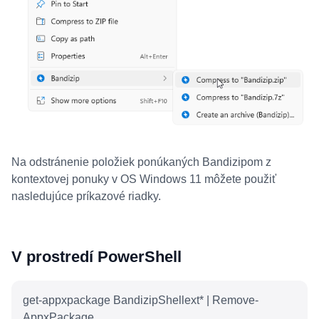
Na odstránenie položiek ponúkaných Bandizipom z
kontextovej ponuky v OS Windows 11 môžete použiť
nasledujúce príkazové riadky.
V prostredí PowerShell
get-appxpackage BandizipShellext* | Remove-
AppxPackage