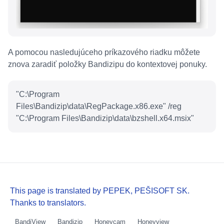
A pomocou nasledujúceho príkazového riadku môžete
znova zaradiť položky Bandizipu do kontextovej ponuky.
"C:\Program
Files\Bandizip\data\RegPackage.x86.exe" /reg
"C:\Program Files\Bandizip\data\bzshell.x64.msix"
This page is translated by PEPEK, PEŠISOFT SK.
Thanks to translators.
BandiView
Bandizip
Honeycam
Honeyview