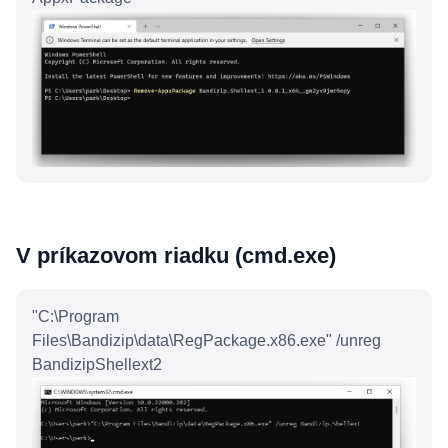
V príkazovom riadku (cmd.exe)
"C:\Program
Files\Bandizip\data\RegPackage.x86.exe" /unreg
BandizipShellext2