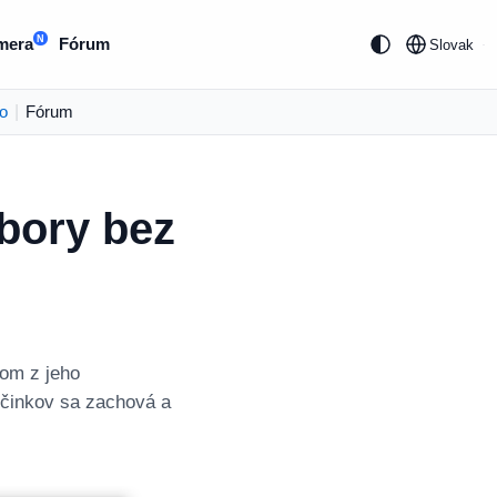
N
mera
Fórum
Slovak
o
|
Fórum
úbory bez
dom z jeho
ečinkov sa zachová a