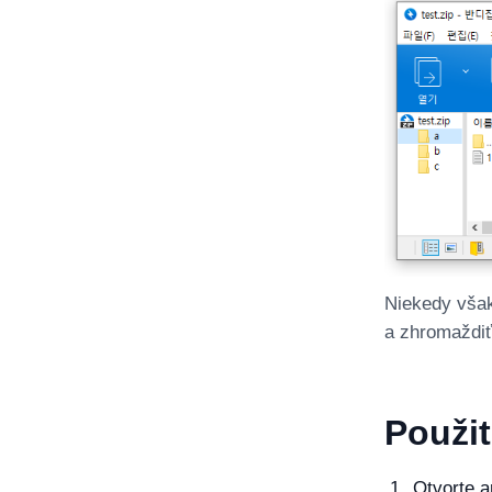
Niekedy však
a zhromaždiť
Použit
Otvorte a