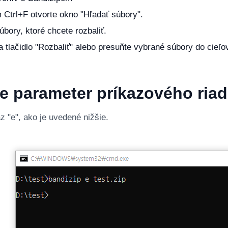
 Ctrl+F otvorte okno "Hľadať súbory".
úbory, ktoré chcete rozbaliť.
na tlačidlo "Rozbaliť" alebo presuňte vybrané súbory do cieľo
e parameter príkazového ria
z "e", ako je uvedené nižšie.