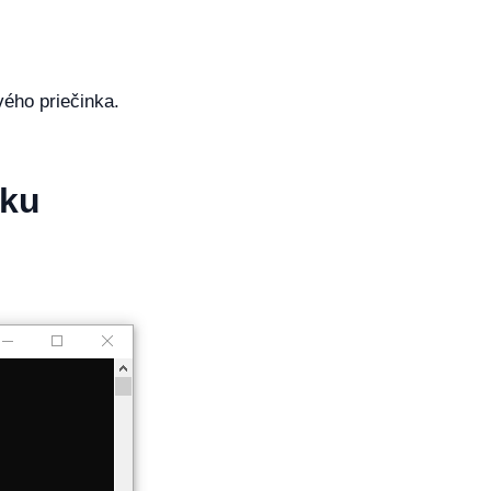
vého priečinka.
dku