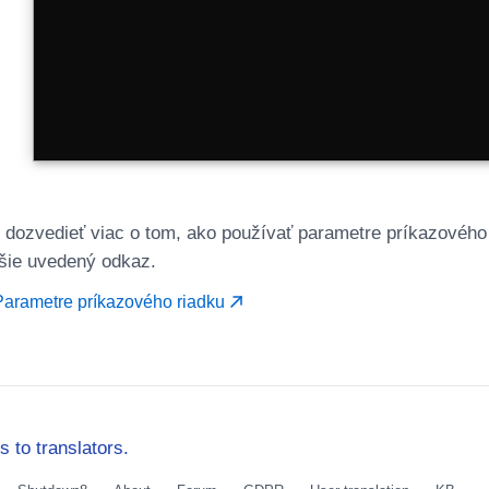
 dozvedieť viac o tom, ako používať parametre príkazového 
žšie uvedený odkaz.
arametre príkazového riadku
to translators.