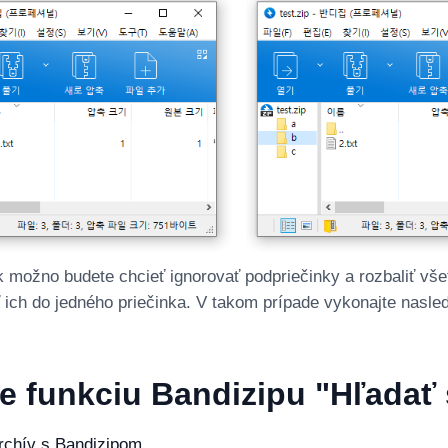
 možno budete chcieť ignorovať podpriečinky a rozbaliť vše
 ich do jedného priečinka. V takom prípade vykonajte nasle
e funkciu Bandizipu "Hľadať
rchív s Bandizipom