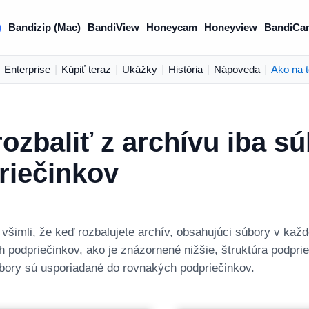
)
Bandizip (Mac)
BandiView
Honeycam
Honeyview
BandiCa
Enterprise
|
Kúpiť teraz
|
Ukážky
|
História
|
Nápoveda
|
Ako na t
ozbaliť z archívu iba s
riečinkov
 všimli, že keď rozbalujete archív, obsahujúci súbory v kaž
 podpriečinkov, ako je znázornené nižšie, štruktúra podpri
bory sú usporiadané do rovnakých podpriečinkov.