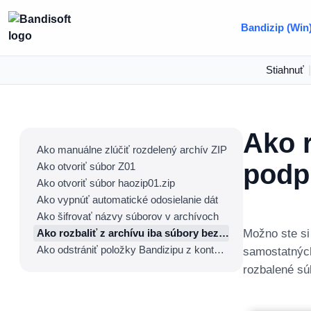
Bandizip (Win
Stiahnuť
|
Ako r
Ako manuálne zlúčiť rozdelený archív ZIP
podp
Ako otvoriť súbor Z01
Ako otvoriť súbor haozip01.zip
Ako vypnúť automatické odosielanie dát
Ako šifrovať názvy súborov v archívoch
Ako rozbaliť z archívu iba súbory bez podpriečinkov
Možno ste si
Ako odstrániť položky Bandizipu z kontextovej ponuky v OS Windows 11
samostatných
rozbalené sú